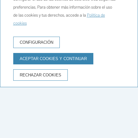
preferencias. Para obtener más información sobre el uso
de las cookies y tus derechos, accede a la
Política de
cookies
RESERVA HOTEL
CONFIGURACIÓN
ACEPTAR COOKIES Y CONTINUAR
VENTAJAS DE RESERVAR EN LA WEB OFICIAL
RECHAZAR COOKIES
Mejor precio garantizado
Inicio
/
Contacto
¿TIENES DUDAS? TE DAMOS RESPUESTA