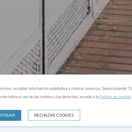
HABITACIONES Y PERSONAS
CÓ
icios, recopilar información estadística y mostrar anuncios. Seleccionando “Co
ción sobre el uso de las cookies y tus derechos, accede a la
Política de cookies
NTINUAR
RECHAZAR COOKIES
 precio garantizado
Pago directo con el hotel