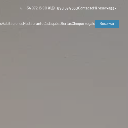
+34 972 15 90 91
Contacto
Mi reserva
696 594 330
ES
s
Habitaciones
Restaurante
Cadaqués
Ofertas
Cheque regalo
Reservar