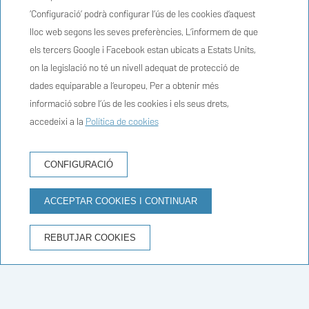
‘Configuració’ podrà configurar l’ús de les cookies d’aquest
lloc web segons les seves preferències. L’informem de que
els tercers Google i Facebook estan ubicats a Estats Units,
on la legislació no té un nivell adequat de protecció de
dades equiparable a l’europeu. Per a obtenir més
informació sobre l’ús de les cookies i els seus drets,
accedeixi a la
Política de cookies
RESERVA HOTEL
CONFIGURACIÓ
ACCEPTAR COOKIES I CONTINUAR
AVANTATGES DE RESERVAR AL WEB OFICIAL
REBUTJAR COOKIES
Millor preu garantit
Inici
/
Cadaqués
/
Platges i cales properes