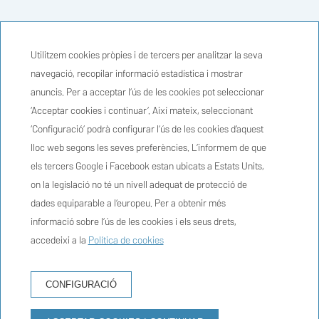
Utilitzem cookies pròpies i de tercers per analitzar la seva
navegació, recopilar informació estadística i mostrar
anuncis. Per a acceptar l’ús de les cookies pot seleccionar
‘Acceptar cookies i continuar’. Així mateix, seleccionant
‘Configuració’ podrà configurar l’ús de les cookies d’aquest
lloc web segons les seves preferències. L’informem de que
els tercers Google i Facebook estan ubicats a Estats Units,
on la legislació no té un nivell adequat de protecció de
dades equiparable a l’europeu. Per a obtenir més
informació sobre l’ús de les cookies i els seus drets,
accedeixi a la
Política de cookies
RESERVA HOTEL
CONFIGURACIÓ